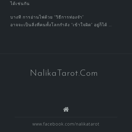
ได้เช่นกัน
บางที การอ่านไพ่ด้วย “วิธีการท่องจำ”
อาจจะเป็นสิ่งที่คนทั้งโลกกำลัง “เข้าใจผิด” อยู่ก็ได้ …
NalikaTarot.Com
www.facebook.com/nalikatarot