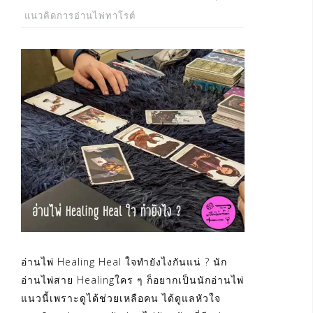
แนวคิดการอ่านไพ่ทาโรต์
อ่านไพ่ Healing Heal ใจทำยังไงกันแน่ ? นัก
อ่านไพ่สาย Healingใคร ๆ ก็อยากเป็นนักอ่านไพ่
แนวนี้เพราะดูได้ช่วยเหลือคน ได้ดูแลหัวใจ