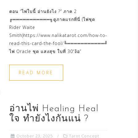
ตอน “ไพ่ใบนี้ อ่านยังไง ?” ภาค 2
╔═══════════╗ดูภาคแรกที่นี่ (ไพ่ชุด
Rider Waite
Smith)https://www.nalikatarot.com/how-to-
read-this-card-the-fool/╚═══════════╝
ไพ่ Oracle ชุด แสงสุข ใบที่ 30“ง้อ”
READ MORE
อ่านไพ่ Healing Heal
ใจ ทำยังไงกันแน่ ?
October 23, 2025
Tarot Concept