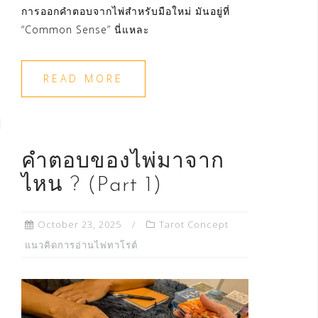
การออกคำตอบจากไพ่สำหรับมือใหม่ มันอยู่ที่
“Common Sense” นี่แหละ
READ MORE
คำตอบของไพ่มาจาก
ไหน ? (Part 1)
October 23, 2025
Tarot Concept
แนวคิดการอ่านไพ่ทาโรต์