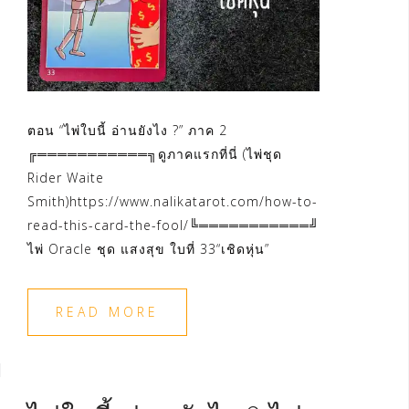
ตอน “ไพ่ใบนี้ อ่านยังไง ?” ภาค 2
╔═══════════╗ดูภาคแรกที่นี่ (ไพ่ชุด
Rider Waite
Smith)https://www.nalikatarot.com/how-to-
read-this-card-the-fool/╚═══════════╝
ไพ่ Oracle ชุด แสงสุข ใบที่ 33“เชิดหุ่น”
READ MORE