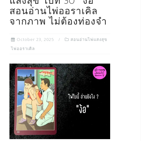
แสงสุข ใบที่ 30 “’ง้อ”
สอนอ่านไพ่ออราเคิล
จากภาพ ไม่ต้องท่องจำ
October 23, 2025
สอนอ่านไพ่แสงสุข
ไพ่ออราเคิล