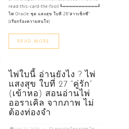
read-this-card-the-fool/╚═══════════╝
ไพ่ Oracle ชุด แสงสุข ใบที่ 28“สาวเซ็กซี่”
(เรียกร้องความสนใจ)
READ MORE
ไพ่ใบนี้ อ่านยังไง ? ไพ่
แสงสุข ใบที่ 27 “คู่รัก”
(เข้าหอ) สอนอ่านไพ่
ออราเคิล จากภาพ ไม่
ต้องท่องจำ
July 22, 2025
สอนอ่านไพ่แสงสุข ไพ่