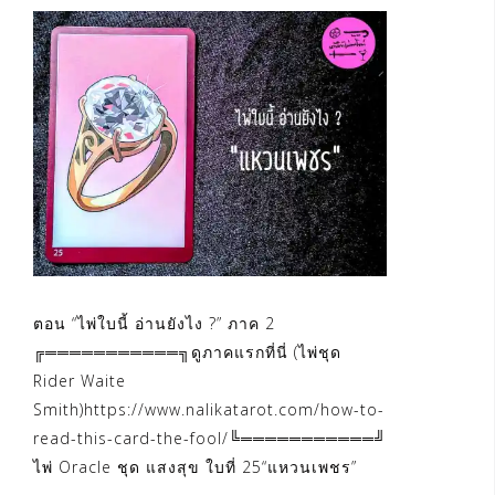
ตอน “ไพ่ใบนี้ อ่านยังไง ?” ภาค 2
╔═══════════╗ดูภาคแรกที่นี่ (ไพ่ชุด
Rider Waite
Smith)https://www.nalikatarot.com/how-to-
read-this-card-the-fool/╚═══════════╝
ไพ่ Oracle ชุด แสงสุข ใบที่ 25“แหวนเพชร”