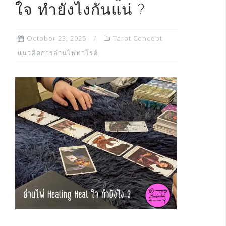
ใจ ทำยังไงกันแน่ ?
October 23, 2025
Tarot Concept
แนวคิดการอ่านไพ่ทาโรต์