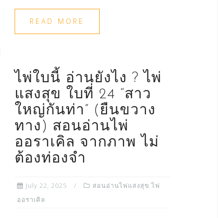
READ MORE
ไพ่ใบนี้ อ่านยังไง ? ไพ่
แสงสุข ใบที่ 24 “สาว
ใหญ่กันท่า” (ยืนขวาง
ทาง) สอนอ่านไพ่
ออราเคิล จากภาพ ไม่
ต้องท่องจำ
July 22, 2025
สอนอ่านไพ่แสงสุข ไพ่
ออราเคิล