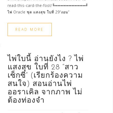
read-this-card-the-fool/╚═══════════╝
ไพ่ Oracle ชุด แสงสุข ใบที่ 29“งอน”
READ MORE
ไพ่ใบนี้ อ่านยังไง ? ไพ่
แสงสุข ใบที่ 28 “สาว
เซ็กซี่” (เรียกร้องความ
สนใจ) สอนอ่านไพ่
ออราเคิล จากภาพ ไม่
ต้องท่องจำ