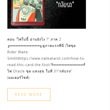
ตอน “ไพ่ใบนี้ อ่านยังไง ?” ภาค 2
╔═══════════╗ดูภาคแรกที่นี่ (ไพ่ชุด
Rider Waite
Smith)https://www.nalikatarot.com/how-to-
read-this-card-the-fool/╚═══════════╝
ไพ่ Oracle ชุด แสงสุข ใบที่ 31“กลับรถ”
(มอเตอร์ไซค์)
READ MORE