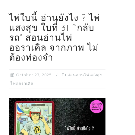
ไพ่ใบนี้ อ่านยังไง ? ไพ่
แสงสุข ใบที่ 31 “’กลับ
รถ” สอนอ่านไพ่
ออราเคิล จากภาพ ไม่
ต้องท่องจำ
October 23, 2025
สอนอ่านไพ่แสงสุข
ไพ่ออราเคิล