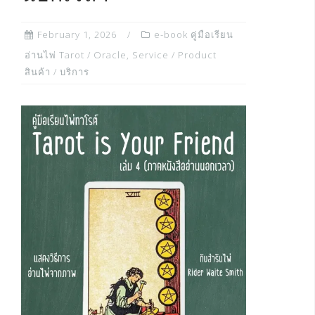
February 1, 2026
e-book คู่มือเรียน
อ่านไพ่ Tarot / Oracle
,
Service / Product
สินค้า / บริการ