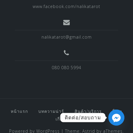
www.facebook.com/nalikatarot
nalikatarot@gmail.com
080 080 5994
หน้าแรก
บทความน่ารู้
สินค้า/บริการ
อื่น ๆ
ติดต่อ/สอบถาม
เกี่ยวกับฉัน
Powered by WordPress
|
Theme:
Astrid
by aThemes.