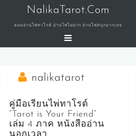
Skip
NalikaTarot.Com
to
content
สอนอ่านไพ่ทาโรต์ อ่านไพ่ไม่ยาก อ่านไพ่สนุกมากเลย
nalikatarot
คู่มือเรียนไพ่ทาโรต์
“Tarot is Your Friend”
เล่ม 4 ภาค หนังสืออ่าน
นอกเวลา