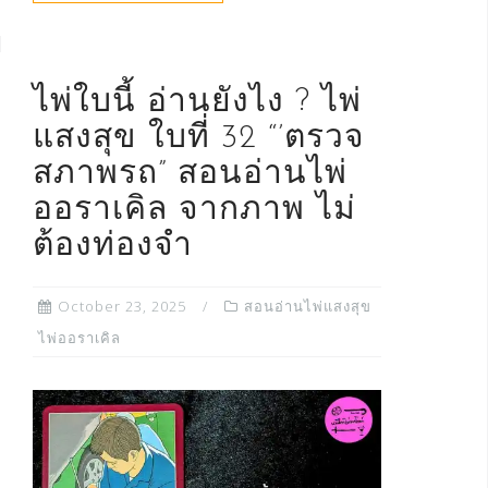
ไพ่ใบนี้ อ่านยังไง ? ไพ่
แสงสุข ใบที่ 32 “’ตรวจ
สภาพรถ” สอนอ่านไพ่
ออราเคิล จากภาพ ไม่
ต้องท่องจำ
October 23, 2025
สอนอ่านไพ่แสงสุข
ไพ่ออราเคิล