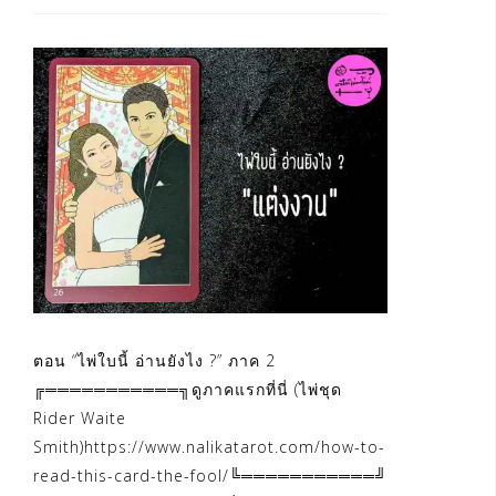
ตอน “ไพ่ใบนี้ อ่านยังไง ?” ภาค 2
╔═══════════╗ดูภาคแรกที่นี่ (ไพ่ชุด
Rider Waite
Smith)https://www.nalikatarot.com/how-to-
read-this-card-the-fool/╚═══════════╝