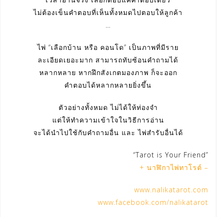
ไม่ต้องเข็นคำตอบที่เห็นทั้งหมดไปตอบให้ลูกค้า
…
ไพ่ “เลือกบ้าน หรือ คอนโด” เป็นภาพที่มีราย
ละเอียดเยอะมาก สามารถทับซ้อนคำถามได้
หลากหลาย หากฝึกสังเกตมองภาพ ก็จะออก
คำตอบได้หลากหลายยิ่งขึ้น
ตัวอย่างทั้งหมด ไม่ได้ให้ท่องจำ
แต่ให้ทำความเข้าใจในวิธีการอ่าน
จะได้นำไปใช้กับคำถามอื่น และ ไพ่สำรับอื่นได้
“Tarot is Your Friend”
+ นาฬิกาไพ่ทาโรต์ –
www.nalikatarot.com
www.facebook.com/nalikatarot