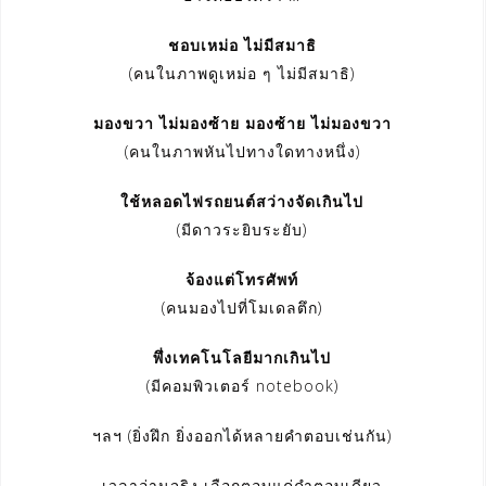
ชอบเหม่อ ไม่มีสมาธิ
(คนในภาพดูเหม่อ ๆ ไม่มีสมาธิ)
มองขวา ไม่มองซ้าย มองซ้าย ไม่มองขวา
(คนในภาพหันไปทางใดทางหนึ่ง)
ใช้หลอดไฟรถยนต์สว่างจัดเกินไป
(มีดาวระยิบระยับ)
จ้องแต่โทรศัพท์
(คนมองไปที่โมเดลตึก)
พึ่งเทคโนโลยีมากเกินไป
(มีคอมพิวเตอร์ notebook)
ฯลฯ (ยิ่งฝึก ยิ่งออกได้หลายคำตอบเช่นกัน)
เวลาอ่านจริง เลือกตอบแค่คำตอบเดียว