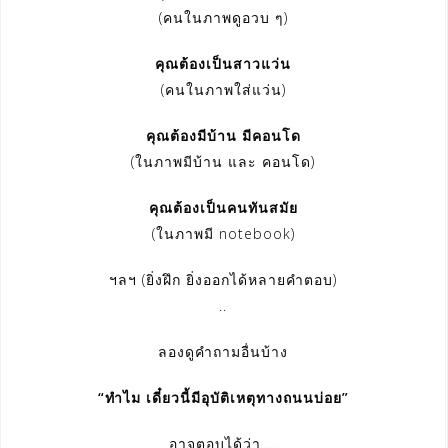
(คนในภาพดูอวบ ๆ)
คุณต้องเป็นสาวแว่น
(คนในภาพใส่แว่น)
คุณต้องมีบ้าน มีคอนโด
(ในภาพมีบ้าน และ คอนโด)
คุณต้องเป็นคนทันสมัย
(ในภาพมี notebook)
ฯลฯ (ยิ่งฝึก ยิ่งออกได้หลายคำตอบ)
..
ลองดูคำถามอื่นบ้าง
“ทำไม เดี๋ยวนี้มีอุบัติเหตุทางถนนบ่อย”
อาจตอบได้ว่า …