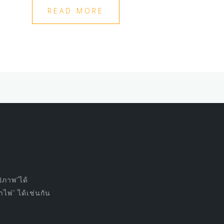
READ MORE
ปภาพ”ได้
พ่” ได้เช่นกัน