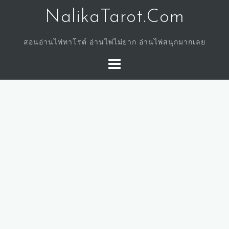
Skip
NalikaTarot.Com
to
content
สอนอ่านไพ่ทาโรต์ อ่านไพ่ไม่ยาก อ่านไพ่สนุกมากเลย