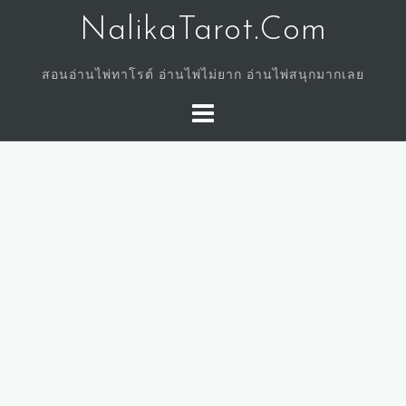
Skip
NalikaTarot.Com
to
content
สอนอ่านไพ่ทาโรต์ อ่านไพ่ไม่ยาก อ่านไพ่สนุกมากเลย