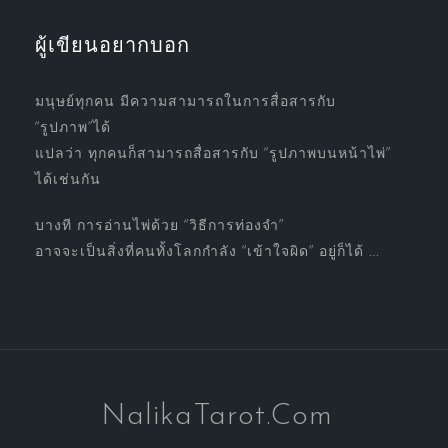
ผู้เขียนอยากบอก
มนุษย์ทุกคน มีความสามารถในการสื่อสารกับ
“รูปภาพ”ได้
แปลว่า ทุกคนก็สามารถสื่อสารกับ “รูปภาพบนหน้าไพ่”
ได้เช่นกัน
บางที การอ่านไพ่ด้วย “วิธีการท่องจำ”
อาจจะเป็นสิ่งที่คนทั้งโลกกำลัง “เข้าใจผิด” อยู่ก็ได้ …
NalikaTarot.Com