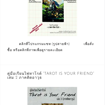
คลิกที่โปรแกรมแชท (รูปสายฟ้า) เพื่อสั่ง
ซื้อ หรือคลิกที่ภาพเพื่อดูรายละเอียด
คู่มือเรียนไพ่ทาโรต์ “TAROT IS YOUR FRIEND”
เล่ม 2 ภาคติดอาวุธ