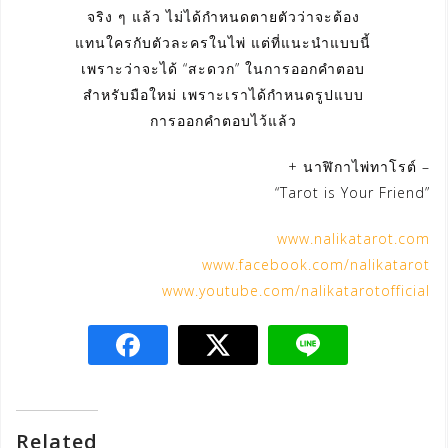
จริง ๆ แล้ว ไม่ได้กำหนดตายตัวว่าจะต้อง
แทนใครกับตัวละครในไพ่ แต่ที่แนะนำแบบนี้
เพราะว่าจะได้ “สะดวก” ในการออกคำตอบ
สำหรับมือใหม่ เพราะเราได้กำหนดรูปแบบ
การออกคำตอบไว้แล้ว
+ นาฬิกาไพ่ทาโรต์ –
“Tarot is Your Friend”
www.nalikatarot.com
www.facebook.com/nalikatarot
www.youtube.com/nalikatarotofficial
Related