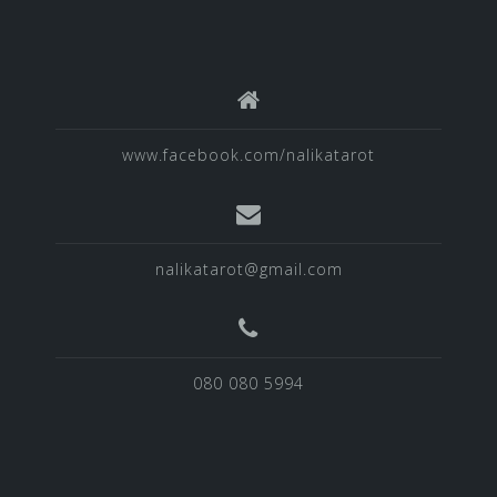
www.facebook.com/nalikatarot
nalikatarot@gmail.com
080 080 5994