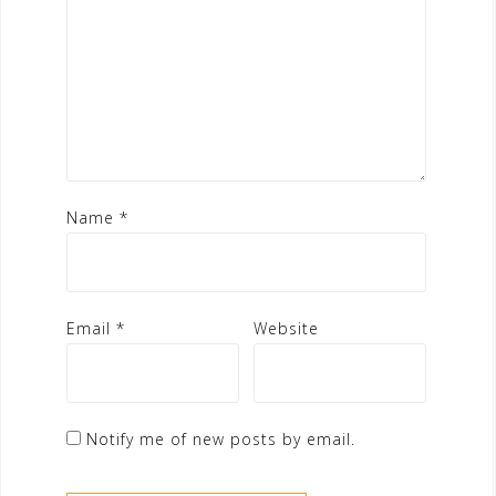
Name
*
Email
*
Website
Notify me of new posts by email.