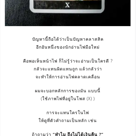
ปัญหานี้ถือได้ว่าเป็นปัญหาคลาสสิค
อีกอันหนึ่งของนักอ่านไพ่มือใหม่
คือพอเห็นหน้าไพ่ ก็ไม่รู้ว่าจะอ่านเป็นใครดี ?
กลัวจะแทนผิดแทนถูก แล้วกลัวว่า
จะทำให้การอ่านไพ่คลาดเคลื่อน
ผมจะบอกหลักการของมัน แบบนี้
(ใช้ภาพไพ่ที่อยู่ในโพส (X) )
การจะแทนใครในไพ่
ให้ดูที่ตัวคำถามเป็นหลัก เช่น
ถ้าถามว่า
“ทำไม ถึงไม่ได้เงินคืน ?”