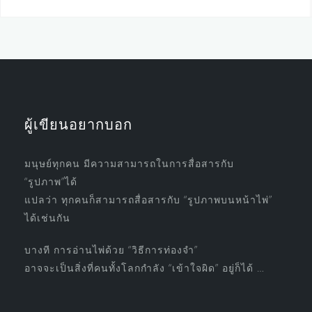
ผู้เขียนอยากบอก
มนุษย์ทุกคน มีความสามารถในการสื่อสารกับ
“รูปภาพ”ได้
แปลว่า ทุกคนก็สามารถสื่อสารกับ “รูปภาพบนหน้าไพ่”
ได้เช่นกัน
บางที การอ่านไพ่ด้วย “วิธีการท่องจำ”
อาจจะเป็นสิ่งที่คนทั้งโลกกำลัง “เข้าใจผิด” อยู่ก็ได้ …