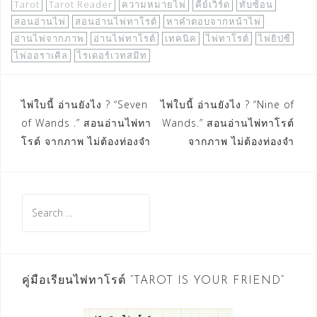
Tarot
Tarot Reader
ความหมายไพ่
คีย์เวิร์ด
ทับซ้อน
สอนอ่านไพ่
สอนอ่านไพ่ทาโรต์
หาคำตอบจากหน้าไพ่
อ่านไพ่จากภาพ
อ่านไพ่ทาโรต์
เทคนิค
ไพ่ทาโรต์
ไพ่ยิปซี
ไพ่ออราเคิล
ไรเดอร์เวทสมิท
Post
ไพ่ใบนี้ อ่านยังไง ? “Seven
ไพ่ใบนี้ อ่านยังไง ? “Nine of
of Wands .” สอนอ่านไพ่ทา
Wands.” สอนอ่านไพ่ทาโรต์
navigation
โรต์ จากภาพ ไม่ต้องท่องจำ
จากภาพ ไม่ต้องท่องจำ
Search
for:
คู่มือเรียนไพ่ทาโรต์ “TAROT IS YOUR FRIEND”