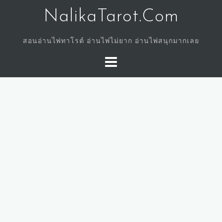
Skip
NalikaTarot.Com
to
content
สอนอ่านไพ่ทาโรต์ อ่านไพ่ไม่ยาก อ่านไพ่สนุกมากเลย