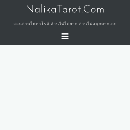
Skip
NalikaTarot.Com
to
content
สอนอ่านไพ่ทาโรต์ อ่านไพ่ไม่ยาก อ่านไพ่สนุกมากเลย