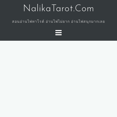
Skip
NalikaTarot.Com
to
content
สอนอ่านไพ่ทาโรต์ อ่านไพ่ไม่ยาก อ่านไพ่สนุกมากเลย