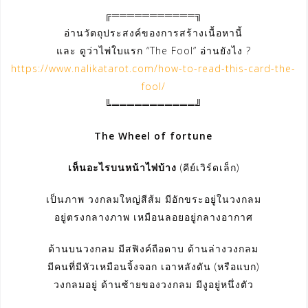
╔═══════════╗
อ่านวัตถุประสงค์ของการสร้างเนื้อหานี้
และ ดูว่าไพ่ใบแรก “The Fool” อ่านยังไง ?
https://www.nalikatarot.com/how-to-read-this-card-the-
fool/
╚═══════════╝
The Wheel of fortune
เห็นอะไรบนหน้าไพ่บ้าง
(คีย์เวิร์ดเล็ก)
เป็นภาพ วงกลมใหญ่สีส้ม มีอักขระอยู่ในวงกลม
อยู่ตรงกลางภาพ เหมือนลอยอยู่กลางอากาศ
ด้านบนวงกลม มีสฟิงค์ถือดาบ ด้านล่างวงกลม
มีคนที่มีหัวเหมือนจิ้งจอก เอาหลังดัน (หรือแบก)
วงกลมอยู่ ด้านซ้ายของวงกลม มีงูอยู่หนึ่งตัว