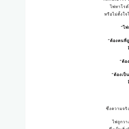
ไพ่ทาโรต์
หรือไม่ตั้งใ
“ไพ่
“ต้องคนที่ถ
“ต้อ
“ต้องเป็
ซึ่งความจริ
ไพ่ถูกวา