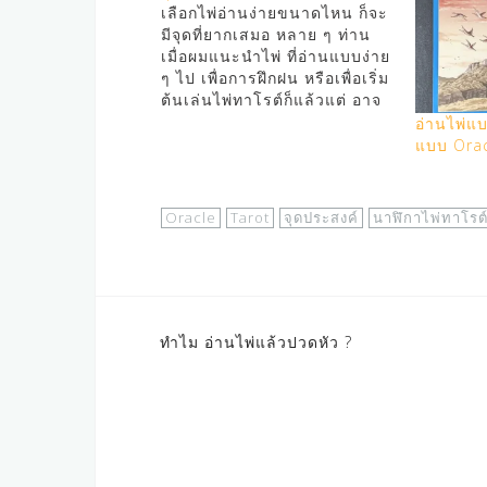
เลือกไพ่อ่านง่ายขนาดไหน ก็จะ
มีจุดที่ยากเสมอ หลาย ๆ ท่าน
เมื่อผมแนะนำไพ่ ที่อ่านแบบง่าย
ๆ ไป เพื่อการฝึกฝน หรือเพื่อเริ่ม
ต้นเล่นไพ่ทาโรต์ก็แล้วแต่ อาจ
จะคิดว่า ต้องอ่านไพ่ได้ไหลลื่น
อ่านไพ่แบ
ตลอด ซึ่งความจริงแล้วก็ไม่ถูก
แบบ Oracl
ซะทีเดียว เพราะเมื่อถึงจุดหนึ่ง
ที่เกิดไพ่มันยากขึ้นมา มันก็จะ
ยากซะจนคิดว่า ไพ่ชุดนี้มัน
Oracle
Tarot
จุดประสงค์
นาฬิกาไพ่ทาโรต
เหมาะกับเรา หรือเปล่า ? (ไม่
สามารถอ่านไพ่ใบนั้นได้) อย่าง
ไพ่ของ อ. สมบูรณ์ ด้วยหน้าไพ่
แล้ว ยังไงก็เป็นไพ่ที่อ่านง่าย
100% แต่หลาย ๆ คนคิดว่าใช้
ยาก เพราะอาจจะเจอ แจ็คพอต
Post
ทำไม อ่านไพ่แล้วปวดหัว ?
เจอจุดที่ยากตั้งแต่เริ่มใช้ไพ่ เลย
navigation
ตัดสินไพ่ชุดนี้ และชุดอื่น ๆ
แบบไม่ใยดี ในขณะที่บางคนก็
บอกว่า ไพ่บอกเรื่องราวแบบไม่
ต้องพูดอะไรออกมาเลย ไม่ว่าจะ
ยังไงก็แล้วแต่ ไพ่อ่านง่าย ก็ยัง