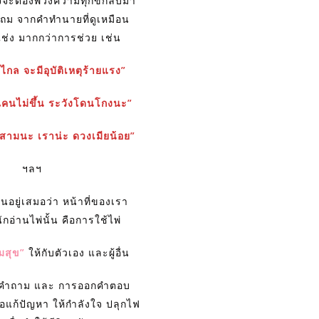
จะต้องพ่วงความทุกข์กลับมา
ถม จากคำทำนายที่ดูเหมือน
ช่ง มากกว่าการช่วย เช่น
ไกล จะมีอุบัติเหตุร้ายแรง”
ณคนไม่ขึ้น ระวังโดนโกงนะ”
ี่สามนะ เราน่ะ ดวงเมียน้อย”
ฯลฯ
นอยู่เสมอว่า หน้าที่ของเรา
กอ่านไพ่นั้น คือการใช้ไพ่
มสุข”
ให้กับตัวเอง และผู้อื่น
ั้งคำถาม และ การออกคำตอบ
่อแก้ปัญหา ให้กำลังใจ ปลุกไฟ