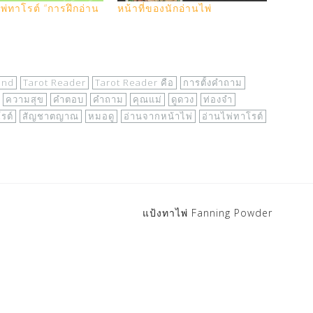
พ่ทาโรต์ “การฝึกอ่าน
หน้าที่ของนักอ่านไพ่
end
Tarot Reader
Tarot Reader คือ
การตั้งคำถาม
ความสุข
คำตอบ
คำถาม
คุณแม่
ดูดวง
ท่องจำ
รต์
สัญชาตญาณ
หมอดู
อ่านจากหน้าไพ่
อ่านไพ่ทาโรต์
แป้งทาไพ่ Fanning Powder