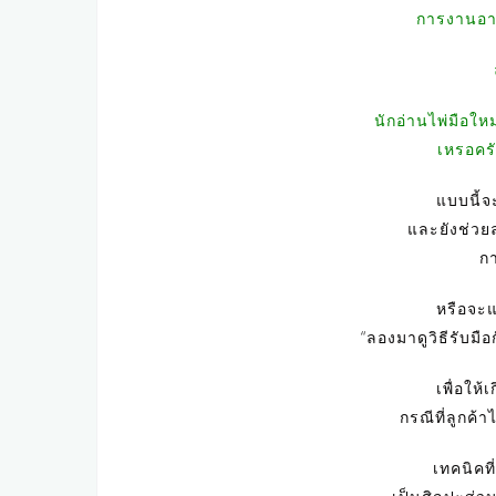
การงานอา
นักอ่านไพ่มือใหม
เหรอคร
แบบนี้
และยังช่วย
กา
หรือจะแ
“ลองมาดูวิธีรับมื
เพื่อให
กรณีที่ลูกค้า
เทคนิคที