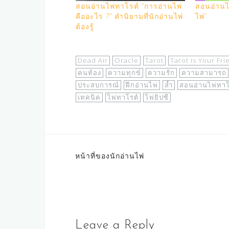
สอนอ่านไพ่ทาโรต์ “การอ่านไพ่
สอนอ่านไ
คืออะไร ?” คำนิยามที่นักอ่านไพ่
ไพ่”
ต้องรู้
Dead Air
Oracle
Tarot
Tarot is Your Fri
คนท้อง
ความทุกข์
ความรัก
ความสามารถ
ประสบการณ์
ฝึกอ่านไพ่
ล้ำ
สอนอ่านไพ่ทาโ
เทคนิค
ไพ่ทาโรต์
ไพ่ยิปซี
Post
หน้าที่ของนักอ่านไพ่
navigation
Leave a Reply