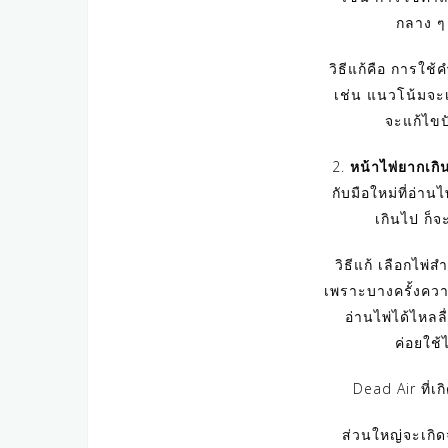
กลาง ๆ ก
วิธีแก้คือ การใช
เช่น แนวโน้มจะเ
จะแก้ไขป
2.
หน้าไพ่ยากเกิ
กับมือใหม่ที่อ่าน
เกินไป ก็จ
วิธีแก้ เลือกไพ
เพราะบางครั้งควา
อ่านไพ่ได้ไหล
ค่อยใช้ไ
Dead Air ที่เ
ส่วนใหญ่จะเกิด