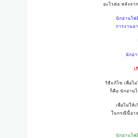
อะไรต่อ หลังจาก
นักอ่านไพ่
การงานอา
นักอ่า
เ
วิธีแก้ไข เพื่อไ
ก็คือ นักอ่าน
เพื่อไม่ให
ในกรณีนี้อา
นักอ่านไพ่