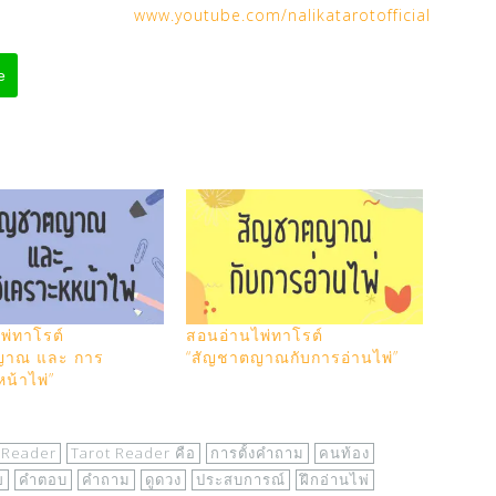
www.youtube.com/nalikatarotofficial
e
พ่ทาโรต์
สอนอ่านไพ่ทาโรต์
ญาณ และ การ
“สัญชาตญาณกับการอ่านไพ่”
หน้าไพ่”
 Reader
Tarot Reader คือ
การตั้งคำถาม
คนท้อง
ข
คำตอบ
คำถาม
ดูดวง
ประสบการณ์
ฝึกอ่านไพ่