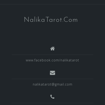
NalikaTarot.Com
www.facebook.com/nalikatarot
nalikatarot@gmail.com