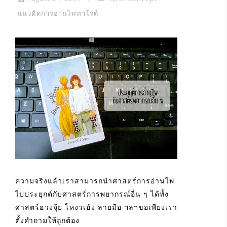
แนวคิดการอ่านไพ่ทาโรต์
ความจริงแล้วเราสามารถนำศาสตร์การอ่านไพ่
ไปประยุกต์กับศาสตร์การพยากรณ์อื่น ๆ ได้ทั้ง
ศาสตร์ฮวงจุ้ย โหงวเฮ้ง ลายมือ ฯลฯขอเพียงเรา
ตั้งคำถามให้ถูกต้อง