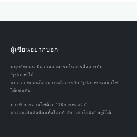
ผู้เขียนอยากบอก
มนุษย์ทุกคน มีความสามารถในการสื่อสารกับ
“รูปภาพ”ได้
แปลว่า ทุกคนก็สามารถสื่อสารกับ “รูปภาพบนหน้าไพ่”
ได้เช่นกัน
บางที การอ่านไพ่ด้วย “วิธีการท่องจำ”
อาจจะเป็นสิ่งที่คนทั้งโลกกำลัง “เข้าใจผิด” อยู่ก็ได้ …