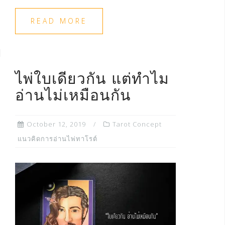
READ MORE
ไพ่ใบเดียวกัน แต่ทำไม
อ่านไม่เหมือนกัน
October 12, 2019
Tarot Concept
แนวคิดการอ่านไพ่ทาโรต์