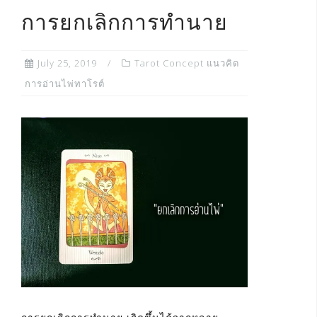
การยกเลิกการทำนาย
July 25, 2019
Tarot Concept แนวคิด
การอ่านไพ่ทาโรต์