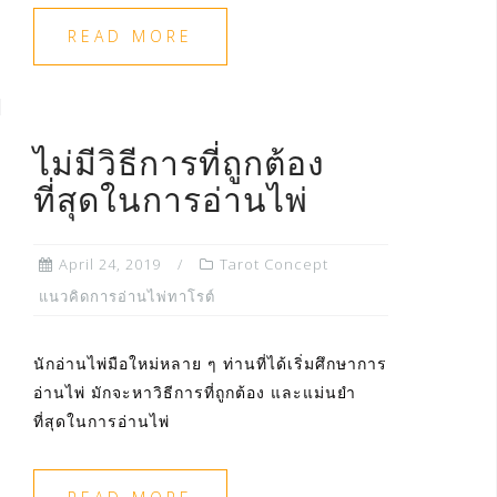
READ MORE
ไม่มีวิธีการที่ถูกต้อง
ที่สุดในการอ่านไพ่
April 24, 2019
Tarot Concept
แนวคิดการอ่านไพ่ทาโรต์
นักอ่านไพ่มือใหม่หลาย ๆ ท่านที่ได้เริ่มศึกษาการ
อ่านไพ่ มักจะหาวิธีการที่ถูกต้อง และแม่นยำ
ที่สุดในการอ่านไพ่