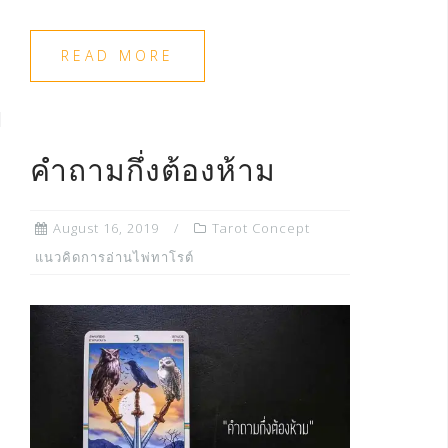
READ MORE
คำถามกึ่งต้องห้าม
August 16, 2019
Tarot Concept
แนวคิดการอ่านไพ่ทาโรต์