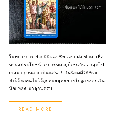
ในทุกวงการ ย่อมมีมิจฉาชีพแอบแฝงเข้ามาเพื่อ
หาผลประโยชน์ วงการหมอดูก็เช่นกัน ล่าสุดไป
เจอมา ถูกหลอกเป็นแสน !!! วันนี้ผมมีวิธีที่จะ
ทำให้ทุกคนไม่ให้ถูกหมอดูหลอกหรือถูกหลอกเงิน
น้อยที่สุด มาดูกันครับ
READ MORE