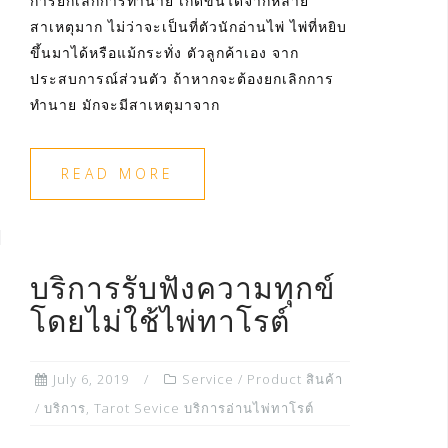
การยกเลิกการทำนาย เกิดขึ้นได้จากหลาย
สาเหตุมาก ไม่ว่าจะเป็นที่ตัวนักอ่านไพ่ ไพ่ที่หยิบ
ขึ้นมาได้หรือแม้กระทั่ง ตัวลูกค้าเอง จาก
ประสบการณ์ส่วนตัว ถ้าหากจะต้องยกเลิกการ
ทำนาย มักจะมีสาเหตุมาจาก
READ MORE
บริการรับฟังความทุกข์
โดยไม่ใช้ไพ่ทาโรต์
July 6, 2019
Service / Product สินค้า
/ บริการ
,
Tarot Sevice บริการอ่านไพ่ทาโรต์