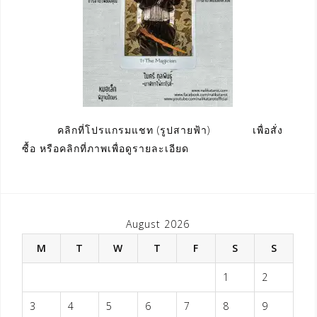
คลิกที่โปรแกรมแชท (รูปสายฟ้า) เพื่อสั่ง
ซื้อ หรือคลิกที่ภาพเพื่อดูรายละเอียด
August 2026
M
T
W
T
F
S
S
1
2
3
4
5
6
7
8
9