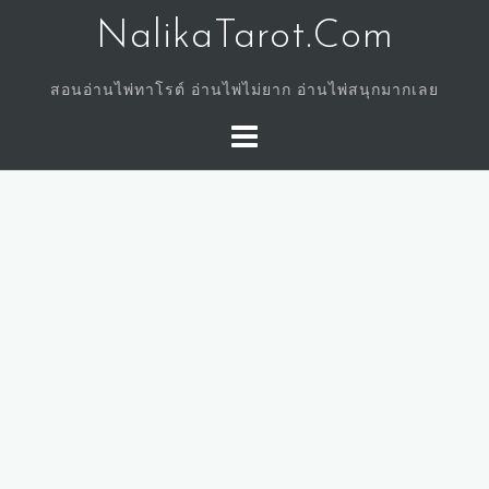
Skip
NalikaTarot.Com
to
content
สอนอ่านไพ่ทาโรต์ อ่านไพ่ไม่ยาก อ่านไพ่สนุกมากเลย