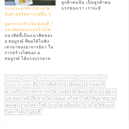
ลูกค้าคนนั้น เป็นลูกค้าคน
แรกของเรา เราจะมี
การประยุกต์การอ่านไพ่
อาการตื่นเต้น กดดัน เหงื่อ
กับศาสตร์พยากรณ์อื่น ๆ
แตก (ของผมนี่ใจเต้นตุบ ๆ
สูตรการสร้างไพ่ ตอนที่ 1
จนจะออกมาอยู่บนโต๊ะ
แนวคิดก่อนการสร้างไพ่
อ่านไพ่เลย) ถ้าไม่ขนาด
แนวคิดนี้เป็นแนวคิดของ
มือสั่น หน้าซีด ความดัน
อ.สมบูรณ์ ที่ผมได้ไปฟัง
ตก ความตื่นเต้นเล็ก ๆ นี้
เสวนาของอาจารย์มา ใน
จะมีประโยชน์ ในการอ่าน
การสร้างไพ่ของ อ.
ไพ่อย่างมากเลยทีเดียว
สมบูรณ์ ได้แรงบรรดาล
ใครได้อ่านความรู้เรื่องไพ่
ใจมาจาก โหราศาสตร์
ทาโรต์ของผม ก็จะรู้ว่า
แต่อาจารย์ก็ได้บอกสูตร
เราใช้สัญชาตญาณใน
การสร้างไพ่ สำหรับคนที่
การอ่านไพ่ร่วมด้วยเสมอ
Oracle
Tarot
Tarot is Your Friend
Tarot Reader
ไม่ได้ศึกษาโหราศาสตร์
ความตื่นเต้น กดดัน แบบ
Tarot Reader คือ
การตั้งคำถาม
ค้นพบ
ความทุกข์
ด้วย อิอิ เป็นที่รู้กันว่า ไพ่
พอประมาณนี้แหละ จะ
ความรัก
ความสามารถ
ความสุข
คำตอบ
คำถาม
ดูดวง
ของอาจารย์เป็น ไพ่
เป็นตัวกระตุ้น
ประสบการณ์
ฝึกอ่านไพ่
สอนอ่านไพ่ทาโรต์
สัญชาตญาณ
ออราเคิล (Oracle) ซึ่งเป็น
สัญชาตญาณของเราได้
ไพ่ที่ผมเรียกว่า "ไพ่ตามใจ
หมอดู
อ่านไพ่ทาโรต์
อ่านไพ่เหมือนกัน
อ่านไพ่ให้ตัวเอง
เป็น อย่างดีเลย (เหมือนถูก
คนสร้าง" นั่นเอง ดังนั้นจึง
บีบให้ต้องใช้พลังที่แท้จริง)
ไพ่ทาโรต์
ไพ่ยิปซี
สามารถยืดหยุ่นได้ตาม
ลองตั้งเป้าหมายการอ่าน
ต้องการ แนวคิดแรก คือ มี
ไพ่ดู เช่น ตั้งใจ จะทำให้
เรื่องอะไรบ้าง ที่เรามักจะ
ลูกค้าคนนี้มีความสุขให้ได้