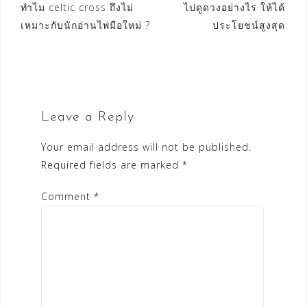
Post
ทำไม celtic cross ถึงไม่
ไปดูดวงอย่างไร ให้ได้
อ่านกันบ่อย ๆ ? ก็คงหนีไม่
หรือจะช่วยแก้ไขปัญหา
พ้น เรื่อง การเงิน การงาน
เหมาะกับนักอ่านไพ่มือใหม่ ?
ประโยชน์สูงสุด
ของลูกค้าคนนี้ให้ได้ ก็จะ
navigation
ความรัก สุขภาพ และจิต
ทำให้มีความตื่นเต้นพอที่
วิญญาณ รวมทั้งหมด 5
จะกระตุ้น สัญชาตญาณ
เรื่อง แนวคิดที่2 ไพ่จะมี
ตัวเองได้แล้วล่ะครับ แต่
ระดับความเข้มข้นอยู่ 3
กลับกัน ถ้าความกดดันมี
ระดับ คือ ไพ่ที่มีความ
มากเกินไป จนเกิดเป็น
หมายดี ความหมายกลาง
ความกลัว ก็จะส่งผลตรง
Leave a Reply
ๆ และ ไพ่ที่ความหมายไม่
กันข้าม ทำให้อ่านไพ่ไม่
ดี (ไพ่เสีย) แนวคิดที่3 เรื่อง
ออกเลยทีเดียว + นาฬิกา
ของการบาลานซ์ไพ่ใน
Your email address will not be published.
ไพ่ทาโรต์ –
สำรับ เราสามารถกำหนด
Required fields are marked
*
ได้ว่า จะให้สำรับไพ่ของ
เรา มีไพ่ดี ไพ่กลาง ๆ…
Comment
*