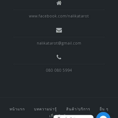
www.facebook.com/nalikatarot
nalikatarot@gmail.com
080 080 5994
หน้าแรก
บทความน่ารู้
สินค้า/บริการ
อื่น ๆ
เกี่ยวกับฉัน