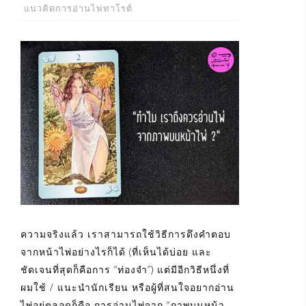
แนวคิดการอ่านไพ่ทาโรต์
ความจริงแล้ว เราสามารถใช้วิธีการดึงคำตอบ
จากหน้าไพ่อย่างไรก็ได้ (ที่เห็นได้บ่อย และ
ชัดเจนที่สุดก็คือการ “ท่องจำ”) แต่มีอีกวิธีหนึ่งที่
ผมใช้ / แนะนำนักเรียน หรือผู้ที่สนใจอยากอ่าน
ไพ่อยู่ตลอดก็คือ การอ่านไพ่จาก “ภาพบนหน้า