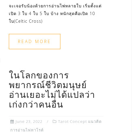
จะเจอรับน้องด้วยการอ่านไพ่หลายใบ เริ่มตั้งแต่
เปิด 3 ใบ 4 ใบ 5 ใบ บ้าง หนักสุดคือเปิด 10
ใบ(Celtic Cross)
READ MORE
ในโลกของการ
พยากรณ์ชีวิตมนุษย์
อ่านเยอะไม่ได้แปลว่า
เก่งกว่าคนอื่น
June 23, 2022
Tarot Concept แนวคิด
การอ่านไพ่ทาโรต์