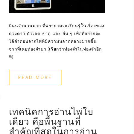
มีคนจำนวนมาก ที่พยายามจะเรียนรู้ในเรื่องของ
ดวงดาว ตัวเลข ธาตุ และ อื่น ๆ เพื่อที่อยากจะ
ได้คำตอบจากไพ่ที่มีความหลากหลายมากขึ้น
จากที่เคยท่องจำมา (เรียกว่าท่องจำในท่องจำอีก
ที)
READ MORE
เทคนิคการอ่านไพ่ใบ
เดียว คือพื้นฐานที่
สำคัญที่สุดในการอ่าน