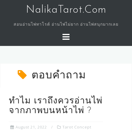
Skip
NalikaTarot.Com
to
content
สอนอ่านไพ่ทาโรต์ อ่านไพ่ไม่ยาก อ่านไพ่สนุกมากเลย
ตอบคำถาม
ทำไม เราถึงควรอ่านไพ่
จากภาพบนหน้าไพ่ ?
August 21, 2022
Tarot Concept