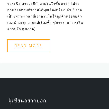
ระยะนึง อาจจะมีคำถามในใจขึ้นมาว่า ไพ่จะ
สามารถตอบคำถามได้ทุกเรื่องหรือเปล่า ? อาจ
เป็นเพราะเวลาที่เราอ่านไพ่ให้ลูกค้าหรือกับตัว
เอง มักจะถูกถามแต่เรื่องซ้ำ ๆ(การงาน การเงิน
ความรัก สุขภาพ)
READ MORE
ผู้เขียนอยากบอก