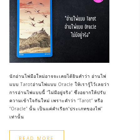
นักอ่านไพ่มือใหม่อาจจะเคยได้ยินคำว่า อ่านไพ่
แบบ Tarotอ่านไพ่แบบ Oracle ให้เรารู้ไว้เลยว่า
การอ่านไพ่แบบนี้ “ไม่มีอยู่จริง” ซึ่งอยากให้ปรับ
ความเข้าใจกันใหม่ เพราะคำว่า “Tarot” หรือ
“Oracle” นั้น เป็นแค่คำเรียก“ประเภทของไพ่”
เท่านั้น
READ MORE