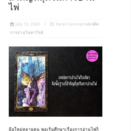
ไพ่
July 12, 2022
Tarot Concept แนวคิด
การอ่านไพ่ทาโรต์
มือใหม่หลายคน พอเริ่มศึกษาเรื่องการอ่านไพ่ก็