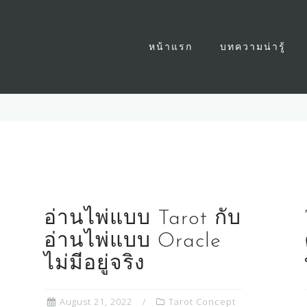
หน้าแรก
บทความน่ารู้
อ่านไพ่แบบ Tarot กับ
อ่านไพ่แบบ Oracle
ไม่มีอยู่จริง
August 21, 2022
Tarot Concept