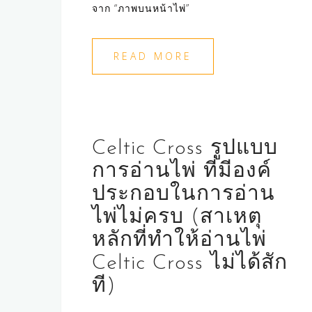
จาก “ภาพบนหน้าไพ่”
READ MORE
Celtic Cross รูปแบบ
การอ่านไพ่ ที่มีองค์
ประกอบในการอ่าน
ไพ่ไม่ครบ (สาเหตุ
หลักที่ทำให้อ่านไพ่
Celtic Cross ไม่ได้สัก
ที)