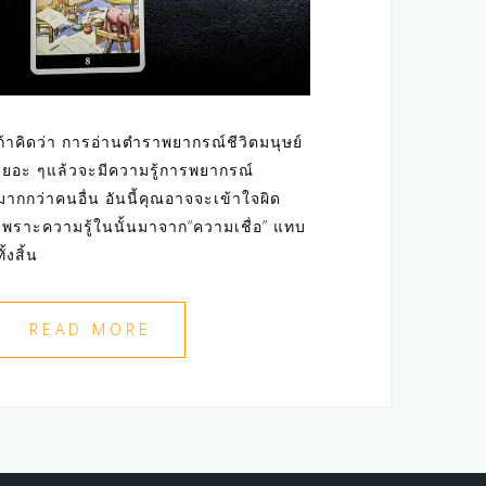
ถ้าคิดว่า การอ่านตำราพยากรณ์ชีวิตมนุษย์
เยอะ ๆแล้วจะมีความรู้การพยากรณ์
มากกว่าคนอื่น อันนี้คุณอาจจะเข้าใจผิด
เพราะความรู้ในนั้นมาจาก“ความเชื่อ” แทบ
ทั้งสิ้น
READ MORE