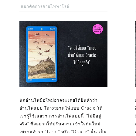
แนวคิดการอ่านไพ่ทาโรต์
นักอ่านไพ่มือใหม่อาจจะเคยได้ยินคำว่า
อ่านไพ่แบบ Tarotอ่านไพ่แบบ Oracle ให้
เรารู้ไว้เลยว่า การอ่านไพ่แบบนี้ “ไม่มีอยู่
จริง” ซึ่งอยากให้ปรับความเข้าใจกันใหม่
เพราะคำว่า “Tarot” หรือ “Oracle” นั้น เป็น