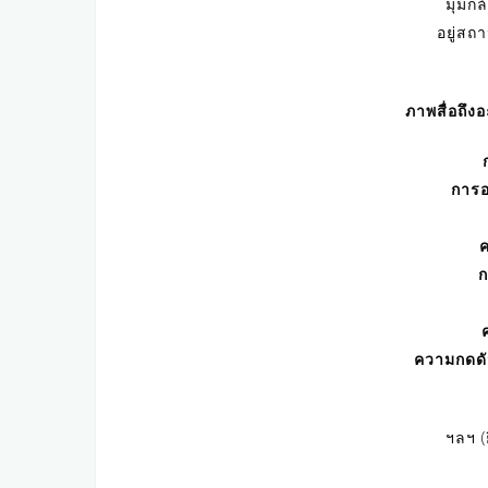
มุมกล
อยู่สถ
ภาพสื่อถึงอ
การอย
ค
ก
ความกดดัน
ฯลฯ (ย