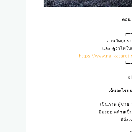
ตอน 
╔═
อ่านวัตถุประ
และ ดูว่าไพ่ใ
https://www.nalikatarot
╚═
K
เห็นอะไรบน
เป็นภาพ ผู้ชาย 1
มีมงกุฎ คล้ายเป็
มีจิ้ง