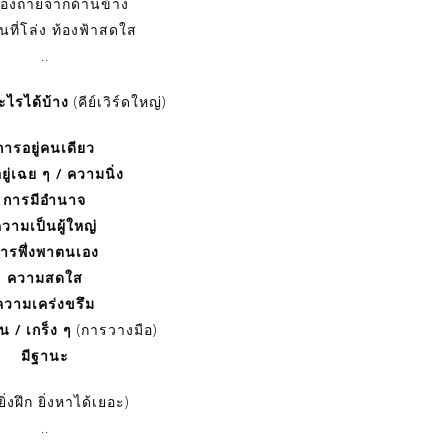
้องถ่ายจากด้านข้าง
านที่โล่ง ท้องฟ้าสดใส
..
ะไรได้บ้าง
(คีย์เวิร์ดใหญ่)
การอยู่คนเดียว
ู่เฉย ๆ / ความนิ่ง
การมีอำนาจ
วามเป็นผู้ใหญ่
ารพึ่งพาตนเอง
ความสดใส
ความเคร่งขรึม
 / เกร็ง ๆ
(การวางมือ)
มีฐานะ
ิ่งฝึก ยิ่งหาได้เยอะ)
..