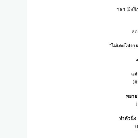
ฯลฯ (ยิ่งฝ
ลอ
“ไม่เคยไปงาน
อ
แต่
(ต
พยายา
ทำตัวนิ่
(