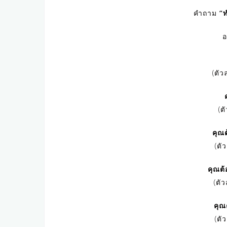
คำถาม
“ท
อ
(ตัว
(ต
คุณต
(ตั
คุณต้
(ตัว
คุณ
(ตั