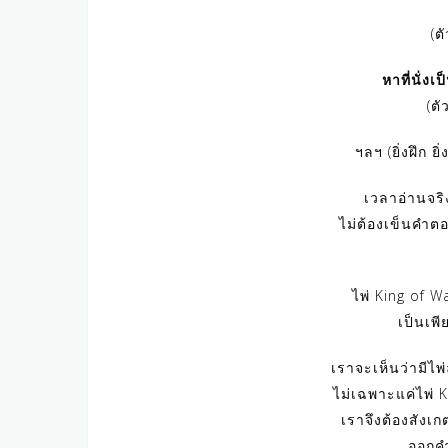
(ต
หาที่นั่งเ
(ตั
ฯลฯ (ยิ่งฝึก 
เวลาอ่านจริ
ไม่ต้องเข็นคำตอ
ไพ่ King of Wa
เป็นเพีย
เราจะเห็นว่ามีไพ่
ไม่เฉพาะแค่ไพ่ K
เราจึงต้องสังเก
ออกคำ