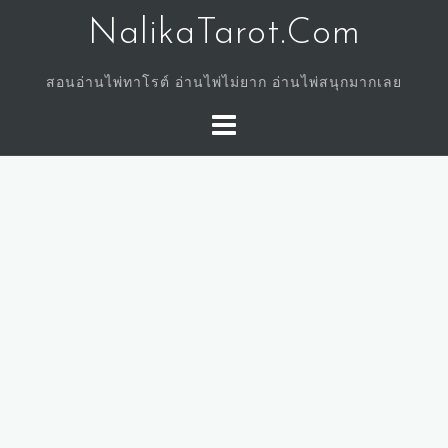
Skip
NalikaTarot.Com
to
content
สอนอ่านไพ่ทาโรต์ อ่านไพ่ไม่ยาก อ่านไพ่สนุกมากเลย