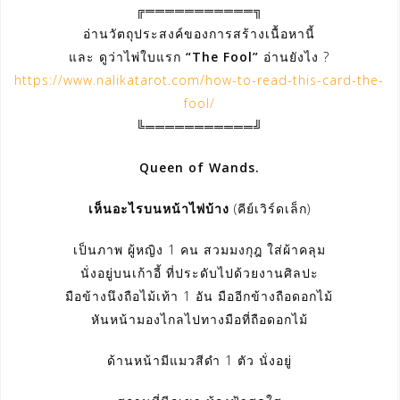
╔═══════════╗
อ่านวัตถุประสงค์ของการสร้างเนื้อหานี้
และ ดูว่าไพ่ใบแรก
“The Fool”
อ่านยังไง ?
https://www.nalikatarot.com/how-to-read-this-card-the-
fool/
╚═══════════╝
Queen of Wands.
เห็นอะไรบนหน้าไพ่บ้าง
(คีย์เวิร์ดเล็ก)
เป็นภาพ ผู้หญิง 1 คน สวมมงกุฎ ใส่ผ้าคลุม
นั่งอยู่บนเก้าอี้ ที่ประดับไปด้วยงานศิลปะ
มือข้างนึงถือไม้เท้า 1 อัน มืออีกข้างถือดอกไม้
หันหน้ามองไกลไปทางมือที่ถือดอกไม้
ด้านหน้ามีแมวสีดำ 1 ตัว นั่งอยู่